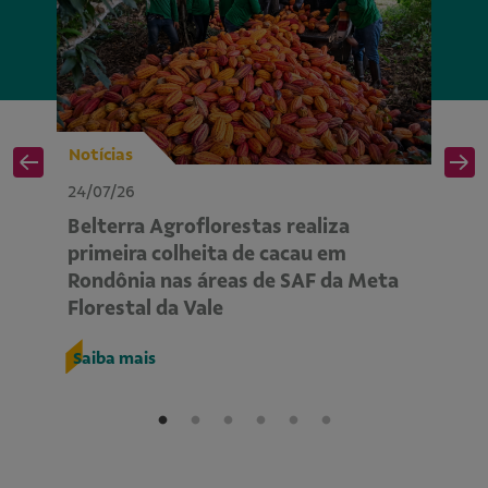
Notícias
No
24/07/26
24
Belterra Agroflorestas realiza
P
primeira colheita de cacau em
ap
Rondônia nas áreas de SAF da Meta
m
Florestal da Vale
R
Saiba mais
S