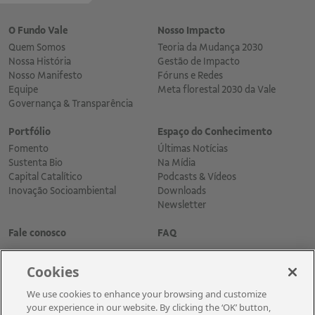
O Fundo Vale
Nosso Impacto
Quem Somos
Teoria da Mudança 2030
Nossa História
Gestão de Impacto
Nosso Manifesto
Fóruns e Redes
Equipe
Meta florestal 2030 da Vale
Governança & Transparência
Portfólio
Espaço do Conhecimento
Fomento
Últimas Notícias
Sustenta Bio
Na Mídia
Capital Catalítico
Podcasts & Vídeos
Inovação Socioambiental
Downloads
Newsletter
Fale conosco
FAQ
Cookies
We use cookies to enhance your browsing and customize
your experience in our website. By clicking the ‘OK’ button,