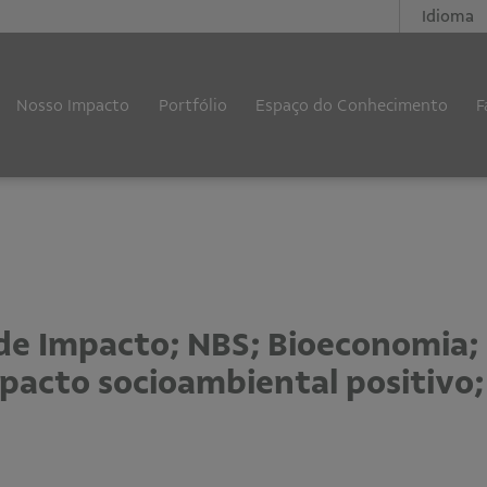
Idioma
Nosso Impacto
Portfólio
Espaço do Conhecimento
F
de Impacto; NBS; Bioeconomia;
mpacto socioambiental positivo;