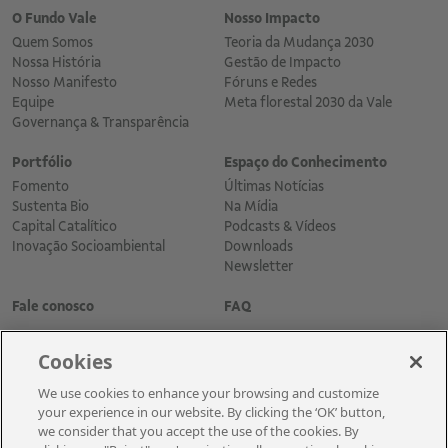
O Fundo Vale
Nosso Impacto
Quem Somos
Teoria da Mudança 2030
Nossa História
Gestão de Impacto
Nosso Manifesto
Fóruns e Redes
Equipe
Meta florestal 2030 da Vale
Governança & Transparência
Portfólio
Espaço do Conhecimento
Fomento
Últimas Notícias
Sustenta Bio
Na Mídia
Capital Catalítico
Podcasts & Vídeos
Inovação Socioambiental
Downloads
Newsletter
Fale conosco
FAQ
Cookies
We use cookies to enhance your browsing and customize
your experience in our website. By clicking the ‘OK’ button,
we consider that you accept the use of the cookies. By