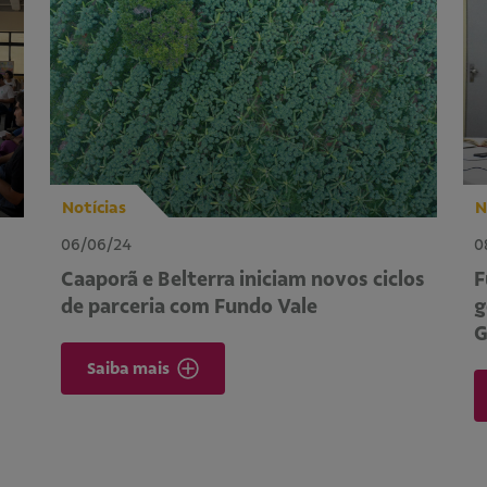
Notícias
N
06/06/24
0
Caaporã e Belterra iniciam novos ciclos
F
de parceria com Fundo Vale
g
G
Saiba mais