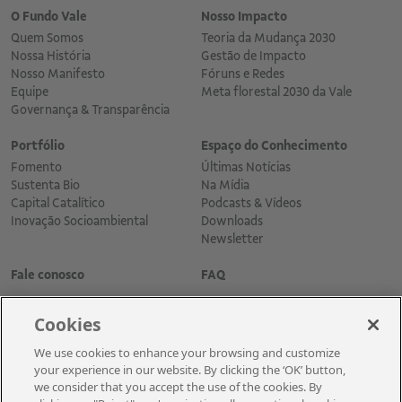
O Fundo Vale
Nosso Impacto
Quem Somos
Teoria da Mudança 2030
Nossa História
Gestão de Impacto
Nosso Manifesto
Fóruns e Redes
Equipe
Meta florestal 2030 da Vale
Governança & Transparência
Portfólio
Espaço do Conhecimento
Fomento
Últimas Notícias
Sustenta Bio
Na Mídia
Capital Catalítico
Podcasts & Vídeos
Inovação Socioambiental
Downloads
Newsletter
Fale conosco
FAQ
Cookies
We use cookies to enhance your browsing and customize
your experience in our website. By clicking the ‘OK’ button,
we consider that you accept the use of the cookies. By