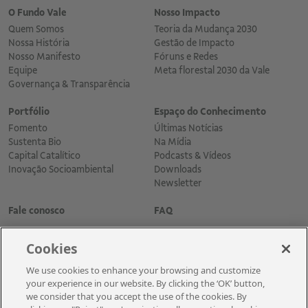
O Fundo Vale
Nosso Impacto
Quem Somos
Teoria da Mudança 2030
Nossa História
Gestão de Impacto
Nosso Manifesto
Fóruns e Redes
Equipe
Meta florestal 2030 da Vale
Governança & Transparência
Portfólio
Espaço do Conhecimento
Fomento
Últimas Notícias
Sustenta Bio
Na Mídia
Capital Catalítico
Podcasts & Vídeos
Inovação Socioambiental
Downloads
Newsletter
Fale conosco
FAQ
Cookies
We use cookies to enhance your browsing and customize
your experience in our website. By clicking the ‘OK’ button,
we consider that you accept the use of the cookies. By