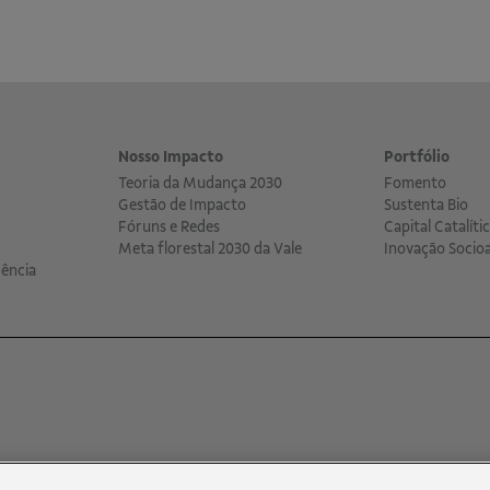
Nosso Impacto
Portfólio
Teoria da Mudança 2030
Fomento
Gestão de Impacto
Sustenta Bio
Fóruns e Redes
Capital Catalíti
Meta florestal 2030 da Vale
Inovação Socio
ência