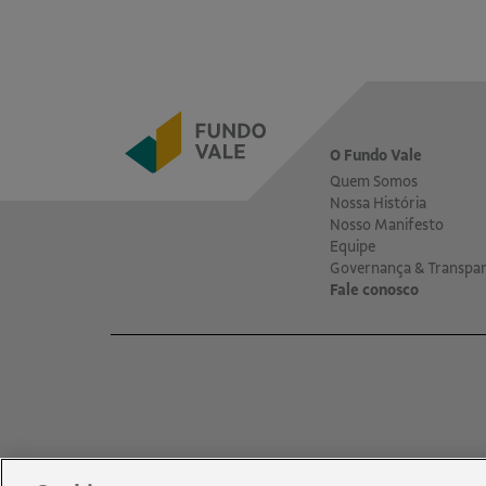
O Fundo Vale
Quem Somos
Nossa História
Nosso Manifesto
Equipe
Governança & Transpar
Fale conosco