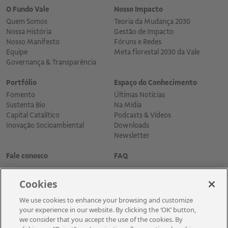
O Fundo Vale
Nosso Impacto
Quem Somos
Teoria da Mudança 2030
Nossa História
Gestão de Impacto
Nosso Manifesto
Fóruns e Redes
Equipe
Meta florestal 2030 da Vale
Governança & Transparência
Portfólio
Espaço do Conhecimento
Fomento
Últimas Notícias
Sustenta Bio
Na Mídia
Capital Catalítico
Podcasts & Vídeos
Inovação Socioambiental
Downloads
Newsletter
Fale conosco
FAQ
Cookies
We use cookies to enhance your browsing and customize
your experience in our website. By clicking the ‘OK’ button,
we consider that you accept the use of the cookies. By