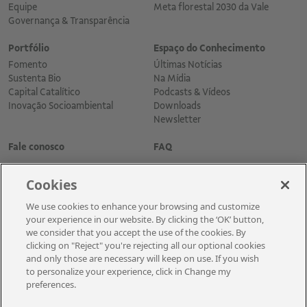
Equipe
Meta florestal 2030 da Vale
Governança & Transparência
Portfólio
Espaço do Conhecimento
Fomento
Últimas Notícias
Sustenta Bio
Na Mídia
Capital Catalítico
Podcasts & Vídeos
Inovação Socioambiental
Downloads
Newsletter
Fale conosco
FAQ
Cookies
We use cookies to enhance your browsing and customize
your experience in our website. By clicking the ‘OK’ button,
we consider that you accept the use of the cookies. By
clicking on "Reject" you're rejecting all our optional cookies
and only those are necessary will keep on use. If you wish
Cadastre-se para receber as novidades
to personalize your experience, click in Change my
preferences.