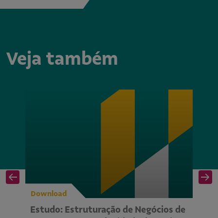
Veja também
Download
D
Estudo: Estruturação de Negócios de
S