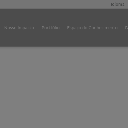
Idioma
Nosso Impacto
Portfólio
Espaço do Conhecimento
F