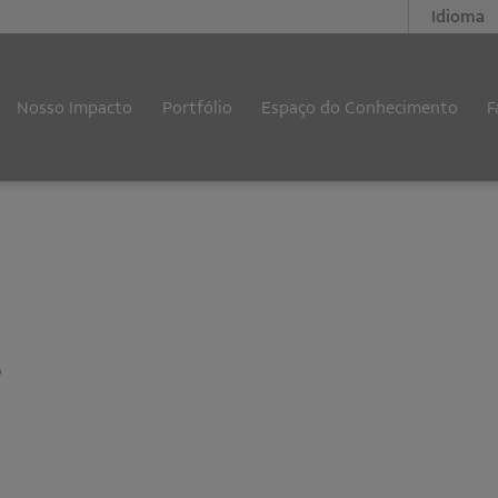
Idioma
Nosso Impacto
Portfólio
Espaço do Conhecimento
F
5