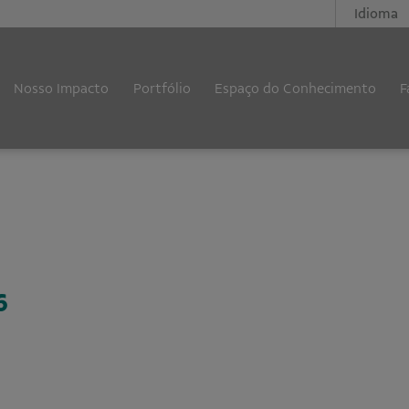
Idioma
Nosso Impacto
Portfólio
Espaço do Conhecimento
F
6