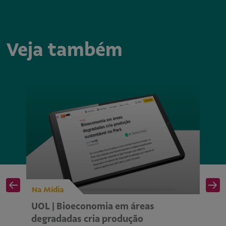
Veja também
Na Mídia
Na
UOL | Bioeconomia em áreas
Is
degradadas cria produção
se