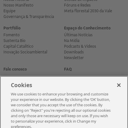
Nosso Manifesto
Fóruns e Redes
Equipe
Meta florestal 2030 da Vale
Governança & Transparência
Portfólio
Espaço do Conhecimento
Fomento
Últimas Notícias
Sustenta Bio
Na Mídia
Capital Catalítico
Podcasts & Vídeos
Inovação Socioambiental
Downloads
Newsletter
Fale conosco
FAQ
Cookies
We use cookies to enhance your browsing and customize
your experience in our website. By clicking the ‘OK’ button,
we consider that you accept the use of the cookies. By
clicking on "Reject" you're rejecting all our optional cookies
and only those are necessary will keep on use. If you wish
Cadastre-se para receber as novidades
to personalize your experience, click in Change my
preferences.