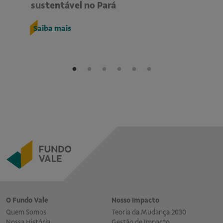
sustentável no Pará
s
Saiba mais
S
O Fundo Vale
Nosso Impacto
Quem Somos
Teoria da Mudança 2030
Nossa História
Gestão de Impacto