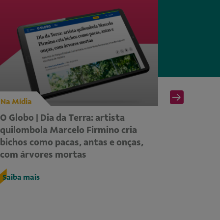
Na Mídia
Na Mídia
O Globo | Dia da Terra: artista
CORREIO
quilombola Marcelo Firmino cria
Dourad
bichos como pacas, antas e onças,
Saiba ma
com árvores mortas
Saiba mais