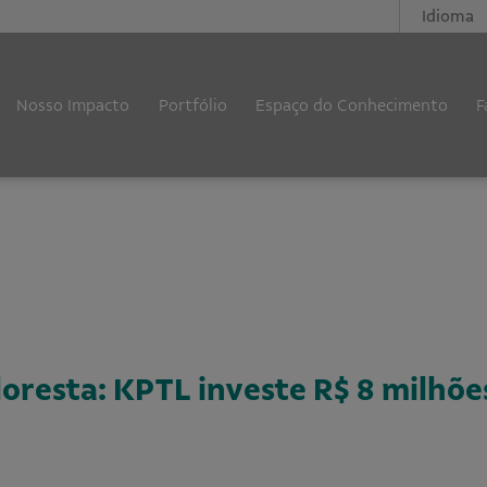
Idioma
Nosso Impacto
Portfólio
Espaço do Conhecimento
F
loresta: KPTL investe R$ 8 milhõe