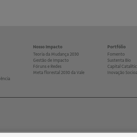
Nosso Impacto
Portfólio
Teoria da Mudança 2030
Fomento
Gestão de Impacto
Sustenta Bio
Fóruns e Redes
Capital Catalíti
Meta florestal 2030 da Vale
Inovação Socio
ência