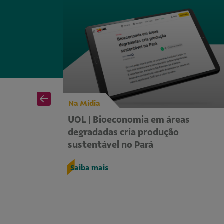
Na Mídia
ando a
UOL | Bioeconomia em áreas
ítica de
degradadas cria produção
sustentável no Pará
Saiba mais