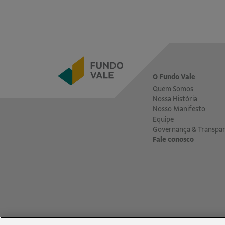
O Fundo Vale
Quem Somos
Nossa História
Nosso Manifesto
Equipe
Governança & Transpar
Fale conosco