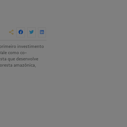
primeiro investimento
Vale como co-
ista que desenvolve
loresta amazônica,