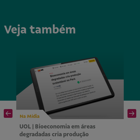
Veja também
Na Mídia
Na
UOL | Bioeconomia em áreas
Is
degradadas cria produção
se