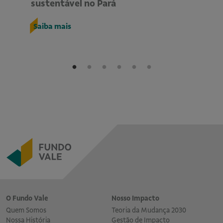
sustentável no Pará
s
Saiba mais
S
O Fundo Vale
Nosso Impacto
Quem Somos
Teoria da Mudança 2030
Nossa História
Gestão de Impacto