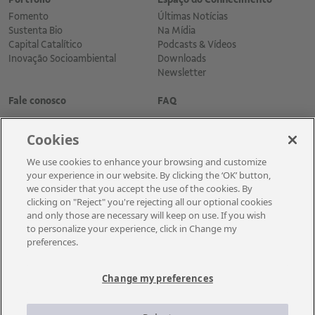
Fomento
Últimas Notícias
Sustenta Bio
Na Mídia
Capital Catalítico
Podcasts & Vídeos
Inovação Socioambiental
Downloads
Newsletter
Fale conosco
FAQ
Cookies
We use cookies to enhance your browsing and customize
your experience in our website. By clicking the ‘OK’ button,
we consider that you accept the use of the cookies. By
clicking on "Reject" you're rejecting all our optional cookies
and only those are necessary will keep on use. If you wish
Cadastre-se para receber as novidades
to personalize your experience, click in Change my
preferences.
Change my preferences
A Vale é uma mineradora global que transforma recursos naturais em
prosperidade. Com sede no Brasil e atuação em cerca de 30 países, a