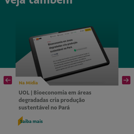
Na Mídia
Na
UOL | Bioeconomia em áreas
Is
degradadas cria produção
se
sustentável no Pará
s
Saiba mais
S