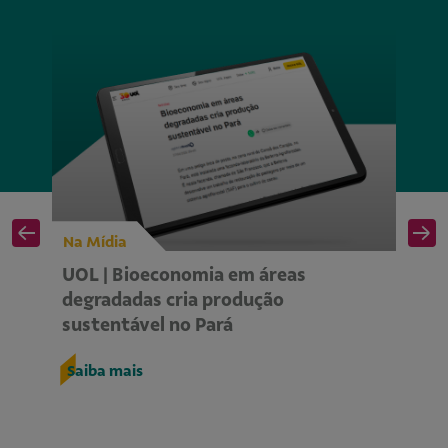
Na Mídia
Na
UOL | Bioeconomia em áreas
Is
degradadas cria produção
se
sustentável no Pará
s
Saiba mais
S