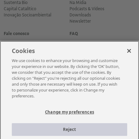
Sustenta Bio
Na Mídia
Capital Catalítico
Podcasts & Vídeos
Inovação Socioambiental
Downloads
Newsletter
Fale conosco
FAQ
Cookies
We use cookies to enhance your browsing and customize
your experience in our website. By clicking the ‘OK’ button,
we consider that you accept the use of the cookies. By
clicking on "Reject" you're rejecting all our optional cookies
and only those are necessary will keep on use. If you wish
Cadastre-se para receber as novidades
to personalize your experience, click in Change my
preferences.
Change my preferences
A Vale é uma mineradora global que transforma recursos naturais em
prosperidade. Com sede no Brasil e atuação em cerca de 30 países, a
Reject
empresa emprega aproximadamente cerca de 110 mil empregados, entre
próprios e terceiros permanentes.