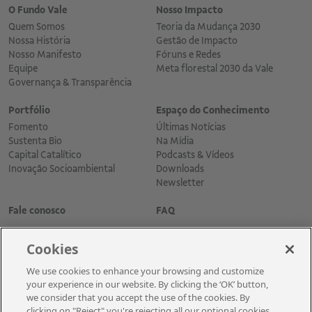
O Fundo Vale
Nosso Impacto
Quem Somos
Teoria da Mudança 2030
Nossa História
Gestão de Impacto
Nosso Manifesto
Fóruns e Redes
Equipe
Meta florestal 2030 da Vale
Governança & Transparência
Portfólio
Espaço do Conhecimento
Fomento
Últimas Notícias
Sustenta Bio
Na Mídia
Capital Catalítico
Podcasts & Vídeos
Inovação Socioambiental
Downloads
Newsletter
Fale conosco
FAQ
Cookies
We use cookies to enhance your browsing and customize
your experience in our website. By clicking the ‘OK’ button,
we consider that you accept the use of the cookies. By
clicking on "Reject" you're rejecting all our optional cookies