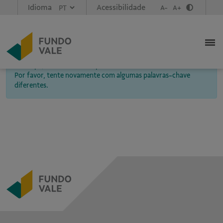
Idioma
Acessibilidade
A-
A+
Nenhum conteúdo encontrado
Desculpe, mas nada corresponde aos seus critérios de busca.
Por favor, tente novamente com algumas palavras-chave
diferentes.