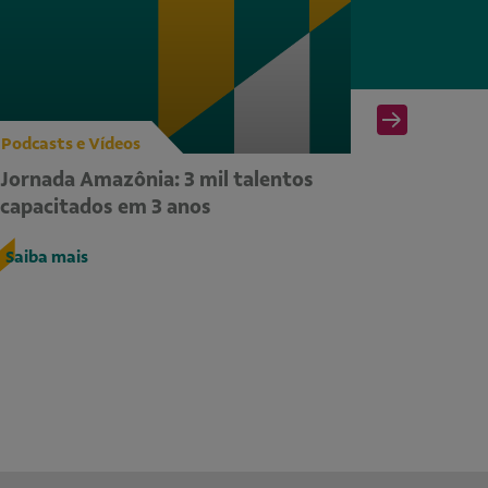
Podcasts e Vídeos
Podcasts
Jornada Amazônia: 3 mil talentos
Podcast
capacitados em 3 anos
Saiba ma
Saiba mais