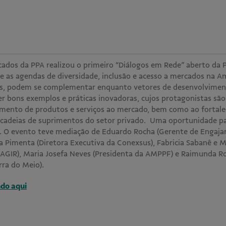
dos da PPA realizou o primeiro “Diálogos em Rede” aberto da 
re as agendas de diversidade, inclusão e acesso a mercados na 
os, podem se complementar enquanto vetores de desenvolviment
cer bons exemplos e práticas inovadoras, cujos protagonistas sã
imento de produtos e serviços ao mercado, bem como ao fortal
 cadeias de suprimentos do setor privado. Uma oportunidade p
s. O evento teve mediação de Eduardo Rocha (Gerente de Engaja
 Pimenta (Diretora Executiva da Conexsus), Fabricia Sabanê e M
-AGIR), Maria Josefa Neves (Presidenta da AMPPF) e Raimunda R
rra do Meio).
ndo aqui