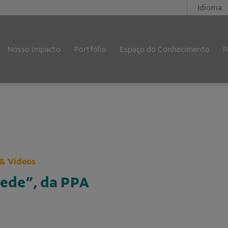
Idioma
Nosso Impacto
Portfólio
Espaço do Conhecimento
F
& Vídeos
Rede”, da PPA