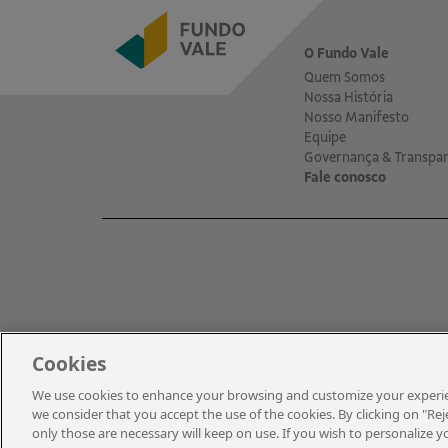
O Fundo Vale
Quem Somos
Nossa História
Nosso Manifesto
Equipe
Governança & Transpar
Fale conosco
Cookies
We use cookies to enhance your browsing and customize your experienc
© 2021 – Vale | Todos os direitos reservados.
we consider that you accept the use of the cookies. By clicking on "Reje
only those are necessary will keep on use. If you wish to personalize 