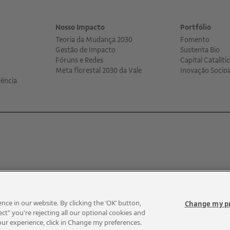
Nosso Impacto
Portfólio
Teoria da Mudança 2030
Fomento
Gestão de Impacto
Sustenta Bio
Fóruns e Redes
Capital Catalíti
Meta florestal 2030 da Vale
Inovação Socio
ência
A Vale é uma mineradora global que 
e in our website. By clicking the ‘OK’ button,
Change my p
no Brasil e atuação em cerca de 30 
ct" you're rejecting all our optional cookies and
mil empregados, entre próprios e te
your experience, click in Change my preferences.