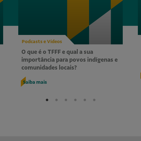
Podcasts e Vídeos
O que é o TFFF e qual a sua
importância para povos indígenas e
comunidades locais?
Saiba mais