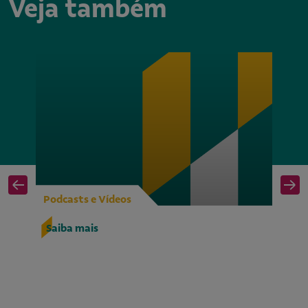
Veja também
Podcasts e Vídeos
Po
O 
Saiba mais
im
c
S