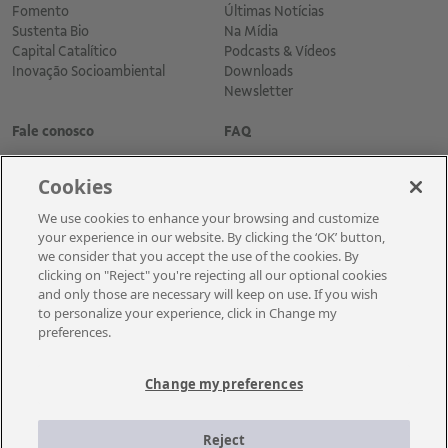
Fomento
Últimas Notícias
Sustenta Bio
Na Mídia
Capital Catalítico
Podcasts & Vídeos
Inovação Socioambiental
Downloads
Newsletter
Fale conosco
FAQ
Cookies
We use cookies to enhance your browsing and customize
your experience in our website. By clicking the ‘OK’ button,
we consider that you accept the use of the cookies. By
clicking on "Reject" you're rejecting all our optional cookies
and only those are necessary will keep on use. If you wish
Cadastre-se para receber as novidades
to personalize your experience, click in Change my
preferences.
Change my preferences
A Vale é uma mineradora global que transforma recursos naturais em
prosperidade. Com sede no Brasil e atuação em cerca de 30 países, a
Reject
empresa emprega aproximadamente cerca de 110 mil empregados, entre