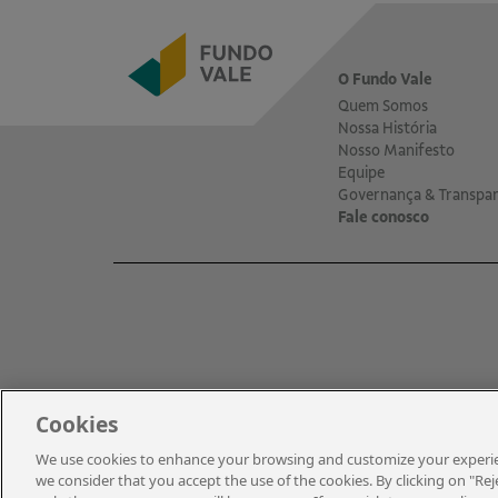
O Fundo Vale
Quem Somos
Nossa História
Nosso Manifesto
Equipe
Governança & Transpar
Fale conosco
Cookies
We use cookies to enhance your browsing and customize your experienc
© 2021 – Vale | Todos os direitos reservados.
we consider that you accept the use of the cookies. By clicking on "Reje