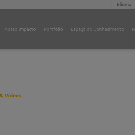
Idioma
Nosso Impacto
Portfólio
Espaço do Conhecimento
F
& Vídeos