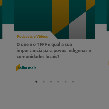
Podcasts e Vídeos
O que é o TFFF e qual a sua
importância para povos indígenas e
comunidades locais?
Saiba mais