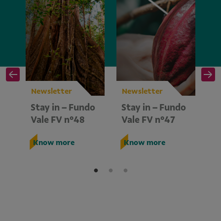
Newsletter
Newsletter
Ne
do
Stay in – Fundo
Stay in – Fundo
St
Vale FV n°48
Vale FV n°47
V
Know more
Know more
K