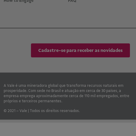
How to Engage
FAQ
Cadastre-se para receber as novidades
A Vale é uma mineradora global que transforma recursos naturais em
prosperidade. Com sede no Brasil e atuação em cerca de 30 países, a
empresa emprega aproximadamente cerca de 110 mil empregados, entre
próprios e terceiros permanentes.
© 2021 – Vale | Todos os direitos reservados.