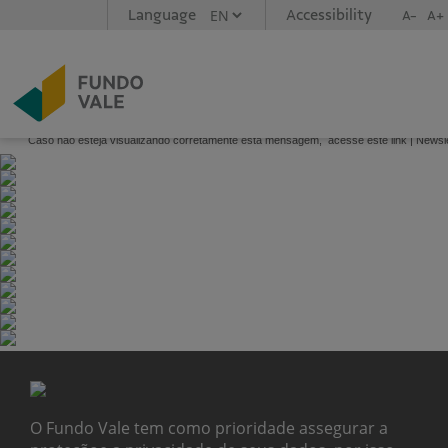
Language
Accessibility
A-
A+
Caso não esteja visualizando corretamente esta mensagem,
acesse este link
| Newsle
O Fundo Vale tem como prioridade assegurar a