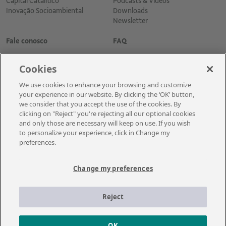
Capital Catalítico
Podcasts & Vídeos
Inovação Socioambiental
Downloads
Newsletter
Fale conosco
FAQ
Cookies
We use cookies to enhance your browsing and customize
your experience in our website. By clicking the ‘OK’ button,
we consider that you accept the use of the cookies. By
clicking on "Reject" you're rejecting all our optional cookies
and only those are necessary will keep on use. If you wish
Cadastre-se para receber as novidades
to personalize your experience, click in Change my
preferences.
Change my preferences
A Vale é uma mineradora global que transforma recursos naturais em
prosperidade. Com sede no Brasil e atuação em cerca de 30 países, a
Reject
empresa emprega aproximadamente cerca de 110 mil empregados, entre
próprios e terceiros permanentes.
OK
© 2021 – Vale | Todos os direitos reservados.