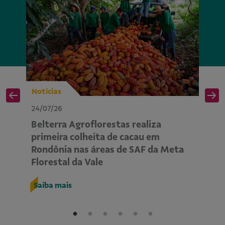
Notícias
No
24/07/26
24
Belterra Agroflorestas realiza
P
primeira colheita de cacau em
ap
Rondônia nas áreas de SAF da Meta
m
Florestal da Vale
R
Saiba mais
S