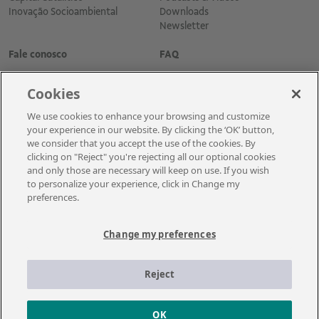
Inovação Socioambiental
Downloads
Newsletter
Fale conosco
FAQ
Cookies
We use cookies to enhance your browsing and customize
your experience in our website. By clicking the ‘OK’ button,
we consider that you accept the use of the cookies. By
clicking on "Reject" you're rejecting all our optional cookies
and only those are necessary will keep on use. If you wish
Cadastre-se para receber as novidades
to personalize your experience, click in Change my
preferences.
Change my preferences
A Vale é uma mineradora global que transforma recursos naturais em
prosperidade. Com sede no Brasil e atuação em cerca de 30 países, a
Reject
empresa emprega aproximadamente cerca de 110 mil empregados, entre
próprios e terceiros permanentes.
OK
© 2021 – Vale | Todos os direitos reservados.