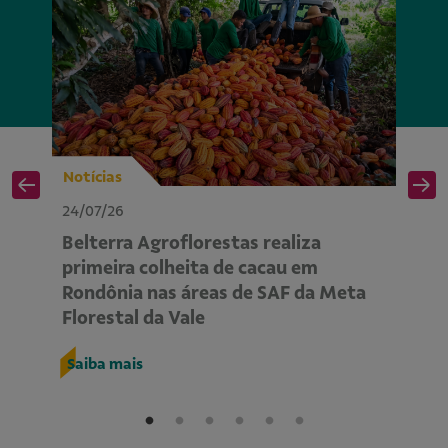
Notícias
No
24/07/26
24
Belterra Agroflorestas realiza
P
primeira colheita de cacau em
ap
Rondônia nas áreas de SAF da Meta
m
Florestal da Vale
R
Saiba mais
S