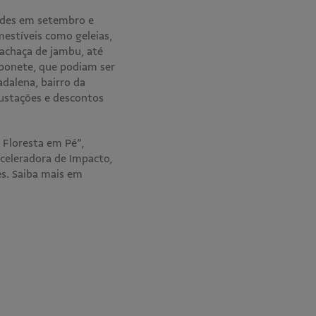
ades em setembro e
estíveis como geleias,
cachaça de jambu, até
bonete, que podiam ser
adalena, bairro da
gustações e descontos
Floresta em Pé”,
celeradora de Impacto,
s. Saiba mais em