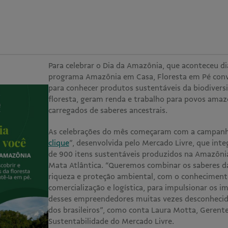
Para celebrar o Dia da Amazônia, que aconteceu di
programa Amazônia em Casa, Floresta em Pé con
para conhecer produtos sustentáveis da biodivers
floresta, geram renda e trabalho para povos amaz
carregados de saberes ancestrais.
As celebrações do mês começaram com a campanh
clique
”, desenvolvida pelo Mercado Livre, que inte
de 900 itens sustentáveis produzidos na Amazônia
Mata Atlântica. “Queremos combinar os saberes da
riqueza e proteção ambiental, com o conhecimen
comercialização e logística, para impulsionar os i
desses empreendedores muitas vezes desconhecid
dos brasileiros”, como conta Laura Motta, Gerente
Sustentabilidade do Mercado Livre.