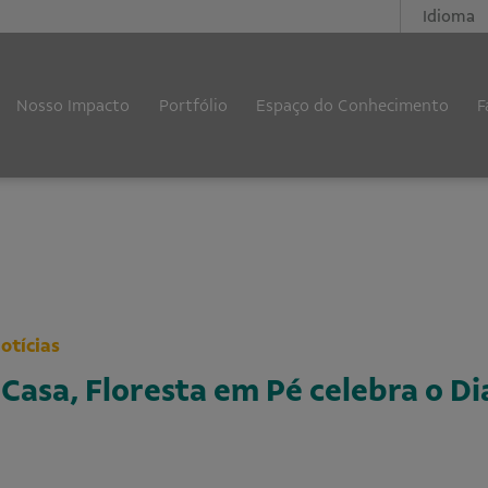
Idioma
Nosso Impacto
Portfólio
Espaço do Conhecimento
F
otícias
asa, Floresta em Pé celebra o D