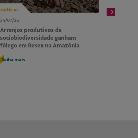
Notícias
Notícias
24/07/26
24/07/26
Arranjos produtivos da
II Sema
sociobiodiversidade ganham
dos com
fôlego em Resex na Amazônia
COP30 à
territó
Saiba mais
Saiba ma