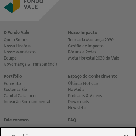
O Fundo Vale
Nosso Impacto
Quem Somos
Teoria da Mudança 2030
Nossa História
Gestão de Impacto
Nosso Manifesto
Fóruns e Redes
Equipe
Meta florestal 2030 da Vale
Governança & Transparência
Portfólio
Espaço do Conhecimento
Fomento
Últimas Notícias
Sustenta Bio
Na Mídia
Capital Catalítico
Podcasts & Vídeos
Inovação Socioambiental
Downloads
Newsletter
Fale conosco
FAQ