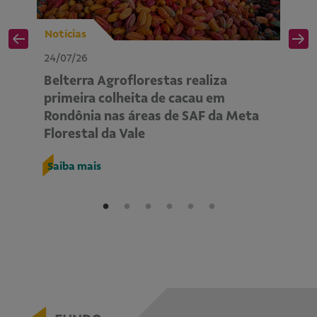
Notícias
No
24/07/26
24
Belterra Agroflorestas realiza
P
primeira colheita de cacau em
ap
Rondônia nas áreas de SAF da Meta
m
Florestal da Vale
R
Saiba mais
S