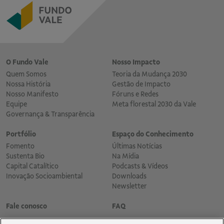
O Fundo Vale
Nosso Impacto
Quem Somos
Teoria da Mudança 2030
Nossa História
Gestão de Impacto
Nosso Manifesto
Fóruns e Redes
Equipe
Meta florestal 2030 da Vale
Governança & Transparência
Portfólio
Espaço do Conhecimento
Fomento
Últimas Notícias
Sustenta Bio
Na Mídia
Capital Catalítico
Podcasts & Vídeos
Inovação Socioambiental
Downloads
Newsletter
Fale conosco
FAQ