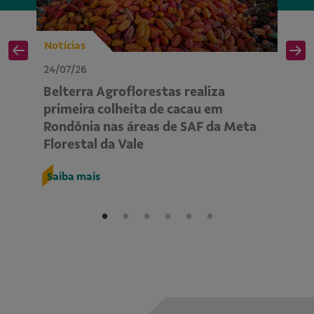
Notícias
No
24/07/26
24
Belterra Agroflorestas realiza
P
primeira colheita de cacau em
ap
Rondônia nas áreas de SAF da Meta
m
Florestal da Vale
R
Saiba mais
S