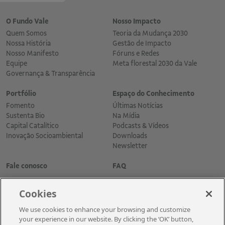
O Fundo Vale
Nosso Impacto
Quem Somos
Teoria da Mudança 2030
Nossa História
Gestão de Impacto
Nosso Manifesto
Fóruns e Redes
Equipe
Meta florestal 2030 da Vale
Governança & Transparência
Portfólio
Espaço do Conhecimento
Fomento
Últimas Notícias
Sustenta Bio
Na Mídia
Capital Catalítico
Podcasts & Vídeos
Inovação Socioambiental
Downloads
Newsletter
Fale conosco
FAQ
Cookies
We use cookies to enhance your browsing and customize
your experience in our website. By clicking the ‘OK’ button,