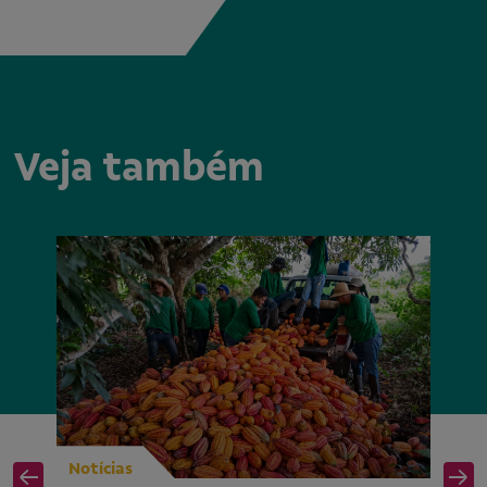
Veja também
Notícias
No