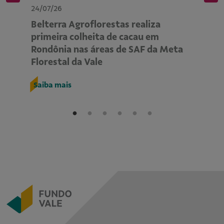
24/07/26
24
Belterra Agroflorestas realiza
P
primeira colheita de cacau em
ap
Rondônia nas áreas de SAF da Meta
m
Florestal da Vale
R
Saiba mais
S