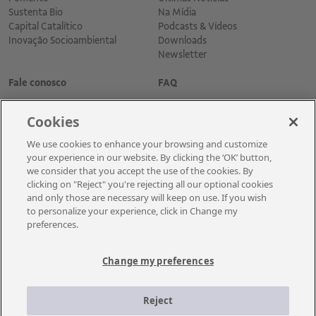
Sustenta Bio
Na Mídia
Capital Catalítico
Podcasts & Vídeos
Inovação Socioambiental
Downloads
Newsletter
Fale conosco
FAQ
Cookies
We use cookies to enhance your browsing and customize
your experience in our website. By clicking the ‘OK’ button,
we consider that you accept the use of the cookies. By
clicking on "Reject" you're rejecting all our optional cookies
and only those are necessary will keep on use. If you wish
Cadastre-se para receber as novidades
to personalize your experience, click in Change my
preferences.
Change my preferences
A Vale é uma mineradora global que transforma recursos naturais em
prosperidade. Com sede no Brasil e atuação em cerca de 30 países, a
Reject
empresa emprega aproximadamente cerca de 110 mil empregados, entre