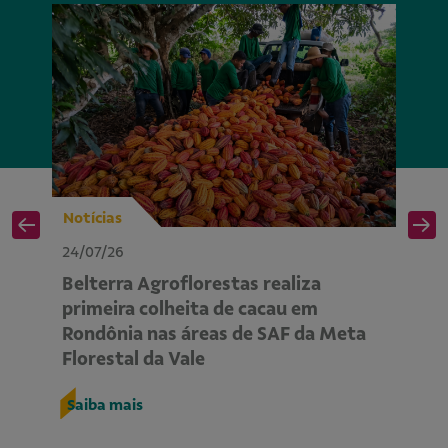
Notícias
No
24/07/26
24
Belterra Agroflorestas realiza
P
primeira colheita de cacau em
ap
Rondônia nas áreas de SAF da Meta
m
Florestal da Vale
R
Saiba mais
S