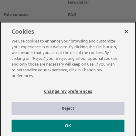
Newsletter
Fale conosco
FAQ
Cookies
We use cookies to enhance your browsing and customize
your experience in our website. By clicking the ‘OK’ button,
we consider that you accept the use of the cookies. By
clicking on "Reject" you're rejecting all our optional cookies
and only those are necessary will keep on use. If you wish
Cadastre-se para receber as novidades
to personalize your experience, click in Change my
preferences.
Change my preferences
A Vale é uma mineradora global que transforma recursos naturais em
prosperidade. Com sede no Brasil e atuação em cerca de 30 países, a
Reject
empresa emprega aproximadamente cerca de 110 mil empregados, entre
próprios e terceiros permanentes.
© 2021 – Vale | Todos os direitos reservados.
OK