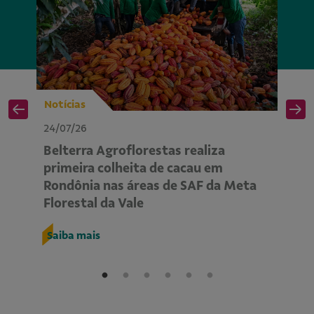
Notícias
No
24/07/26
24
Belterra Agroflorestas realiza
P
primeira colheita de cacau em
ap
Rondônia nas áreas de SAF da Meta
m
Florestal da Vale
R
Saiba mais
S