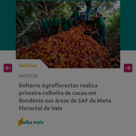
Notícias
No
24/07/26
24
Belterra Agroflorestas realiza
P
primeira colheita de cacau em
ap
Rondônia nas áreas de SAF da Meta
m
Florestal da Vale
R
Saiba mais
S