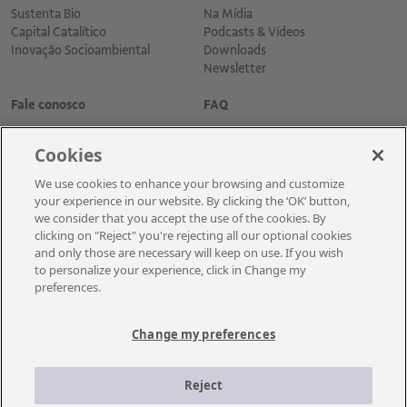
Sustenta Bio
Na Mídia
Capital Catalítico
Podcasts & Vídeos
Inovação Socioambiental
Downloads
Newsletter
Fale conosco
FAQ
Cookies
We use cookies to enhance your browsing and customize
your experience in our website. By clicking the ‘OK’ button,
we consider that you accept the use of the cookies. By
clicking on "Reject" you're rejecting all our optional cookies
and only those are necessary will keep on use. If you wish
Cadastre-se para receber as novidades
to personalize your experience, click in Change my
preferences.
Change my preferences
A Vale é uma mineradora global que transforma recursos naturais em
prosperidade. Com sede no Brasil e atuação em cerca de 30 países, a
Reject
empresa emprega aproximadamente cerca de 110 mil empregados, entre
próprios e terceiros permanentes.