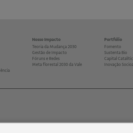
Nosso Impacto
Portfólio
Teoria da Mudança 2030
Fomento
Gestão de Impacto
Sustenta Bio
Fóruns e Redes
Capital Catalíti
Meta florestal 2030 da Vale
Inovação Socio
ência