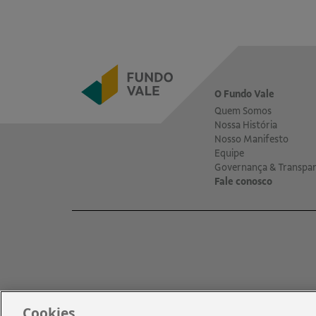
O Fundo Vale
Quem Somos
Nossa História
Nosso Manifesto
Equipe
Governança & Transpar
Fale conosco
Cookies