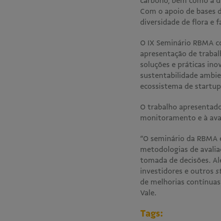
carbono, bem como a di
Com o apoio de bases d
diversidade de flora e 
O IX Seminário RBMA co
apresentação de trabal
soluções e práticas ino
sustentabilidade ambien
ecossistema de startup
O trabalho apresentado 
monitoramento e à ava
“O seminário da RBMA é
metodologias de avalia
tomada de decisões. Al
investidores e outros
s
de melhorias contínuas
Vale.
Tags: