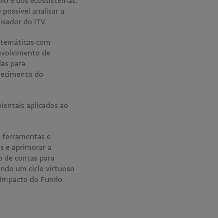
olo e dos ecossistemas.
possível analisar a
uisador do ITV.
s temáticas com
envolvimento de
das para
alecimento do
ientais aplicados ao
e ferramentas e
s e aprimorar a
o de contas para
tando um ciclo virtuoso
e Impacto do Fundo