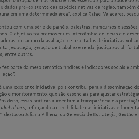
sponibilização de macronutrientes essenciais para a saúde do s
e dados pré-existente das espécies nativas da região, também é 
fauna em uma determinada área”, explica Rafael Valadares, pesq
ntou com uma série de painéis, palestras, minicursos e sessõe
hos. O objetivo foi promover um intercâmbio de ideias e o des
vadoras no campo da avaliação de resultados de inciativas volta
tal, educação, geração de trabalho e renda, justiça social, fort
s, entre outras.
fez parte da mesa temática “Índices e indicadores sociais e amb
liação”.
 uma excelente iniciativa, pois contribui para a disseminação d
ção e monitoramento, que são essenciais para ajustar estratégia
ém disso, essas práticas aumentam a transparência e a prestaçã
takeholders
, reforçando a credibilidade das iniciativas e fomen
”, destacou Juliana Vilhena, da Gerência de Estratégia, Gestão 