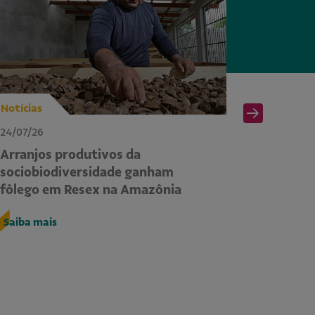
Notícias
Notícias
24/07/26
24/07/26
Arranjos produtivos da
II Sema
sociobiodiversidade ganham
dos com
fôlego em Resex na Amazônia
COP30 à
territó
Saiba mais
Saiba ma