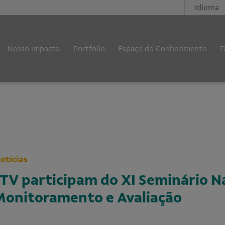
Idioma
Nosso Impacto
Portfólio
Espaço do Conhecimento
F
otícias
ITV participam do XI Seminário N
 Monitoramento e Avaliação