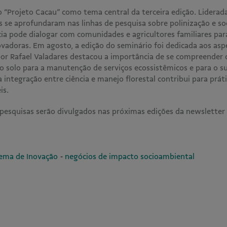
 “Projeto Cacau” como tema central da terceira edição. Liderada
es se aprofundaram nas linhas de pesquisa sobre polinização e s
cia pode dialogar com comunidades e agricultores familiares pa
ovadoras. Em agosto, a edição do seminário foi dedicada aos asp
or Rafael Valadares destacou a importância de se compreender 
do solo para a manutenção de serviços ecossistêmicos e para o s
integração entre ciência e manejo florestal contribui para práti
eis.
 pesquisas serão divulgados nas próximas edições da newsletter
-
tema de Inovação
negócios de impacto socioambiental