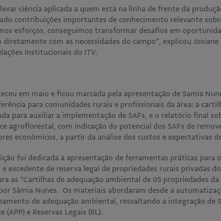
evar ciência aplicada a quem está na linha de frente da produçã
ado contribuições importantes de conhecimento relevante sobr
rmos esforços, conseguimos transformar desafios em oportunid
 diretamente com as necessidades do campo”, explicou Josiane 
elações Institucionais do ITV.
teceu em maio e ficou marcada pela apresentação de Samia Nun
rência para comunidades rurais e profissionais da área: a carti
ada para auxiliar a implementação de SAFs, e o relatório final sob
ce agroflorestal, com indicação do potencial dos SAFs de remov
res econômicos, a partir da análise dos custos e expectativas d
ição foi dedicada à apresentação de ferramentas práticas para o
 e excedente de reserva legal de propriedades rurais privadas d
ra as “Cartilhas de adequação ambiental de 05 propriedades da 
 por Sâmia Nunes. Os materiais abordaram desde a automatizaç
eamento de adequação ambiental, ressaltando a integração de 
 (APP) e Reservas Legais (RL).