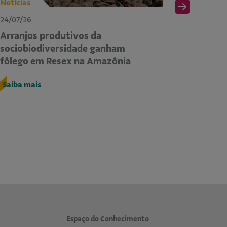
Notícias
Notícias
24/07/26
24/07/26
Arranjos produtivos da
II Sema
sociobiodiversidade ganham
dos com
fôlego em Resex na Amazônia
COP30 à
territó
Saiba mais
Saiba ma
Espaço do Conhecimento