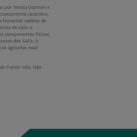
s por Tereza Giannini e
ocioeconomia cacaueira,
ra fomentar cadeias de
ectos do solo: a
os componentes físicos,
ucesso dos SAFs. O
cas agrícolas mais
 do Fundo Vale. Não