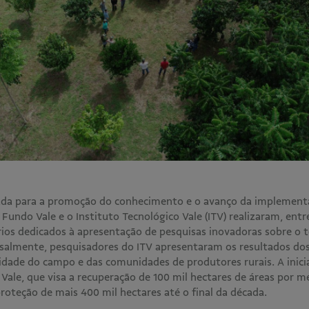
tada para a promoção do conhecimento e o avanço da implement
o Fundo Vale e o Instituto Tecnológico Vale (ITV) realizaram, ent
rios dedicados à apresentação de pesquisas inovadoras sobre o
nsalmente, pesquisadores do ITV apresentaram os resultados do
idade do campo e das comunidades de produtores rurais. A inicia
Vale, que visa a recuperação de 100 mil hectares de áreas por m
proteção de mais 400 mil hectares até o final da década.