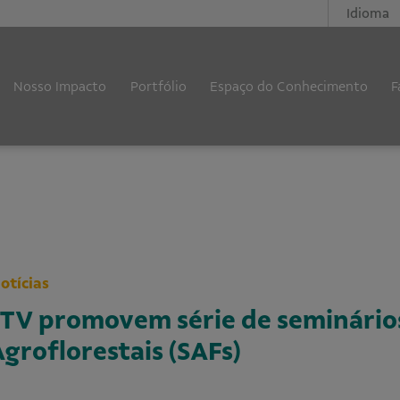
Idioma
Nosso Impacto
Portfólio
Espaço do Conhecimento
F
otícias
ITV promovem série de seminário
groflorestais (SAFs)