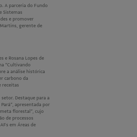
o. A parceria do Fundo
e Sistemas
ades e promover
Martins, gerente de
es e Rosana Lopes de
lha “Cultivando
re a análise histórica
er carbono da
e receitas
 setor. Destaque para a
o Pará”, apresentada por
meta florestal”, cujo
ão de processos
SAFs em Áreas de