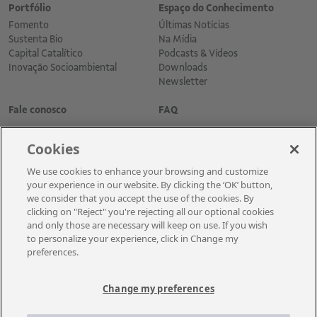
Portfólio
Espaço do Conhecimento
Fomento
Últimas Notícias
Sustenta Bio
Na Mídia
Capital Catalítico
Podcasts & Vídeos
Inovação Socioambiental
Downloads
Newsletter
Fale conosco
FAQ
Cookies
We use cookies to enhance your browsing and customize
your experience in our website. By clicking the ‘OK’ button,
we consider that you accept the use of the cookies. By
clicking on "Reject" you're rejecting all our optional cookies
and only those are necessary will keep on use. If you wish
Cadastre-se para receber as novidades
to personalize your experience, click in Change my
preferences.
Change my preferences
A Vale é uma mineradora global que transforma recursos naturais em