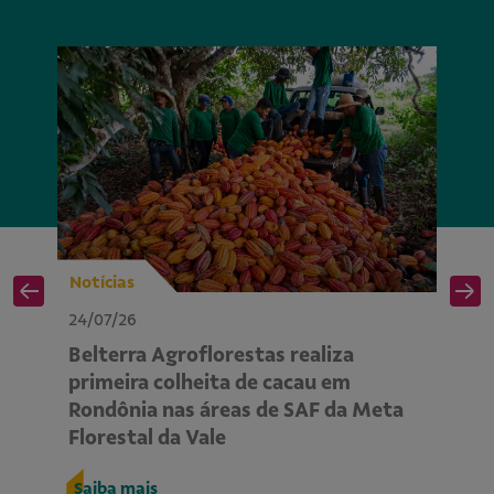
Notícias
No
24/07/26
24
Belterra Agroflorestas realiza
P
primeira colheita de cacau em
ap
Rondônia nas áreas de SAF da Meta
m
Florestal da Vale
R
Saiba mais
S