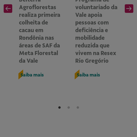
Agroflorestas
voluntariado da
p
realiza primeira
Vale apoia
s
colheita de
pessoas com
g
cacau em
deficiência e
f
Rondônia nas
mobilidade
R
om
áreas de SAF da
reduzida que
A
Meta Florestal
vivem na Resex
S
da Vale
Rio Gregório
Saiba mais
Saiba mais