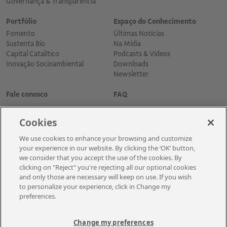
Governança & Transparência
Portfólio
Espaço do Conhecimento
Fomento
Últimas Notícias
Sustenta Bio
Na Mídia
Capital Catalítico
Podcasts & Vídeos
Inovação Socioambiental
Downloads
Newsletter
Fale conosco
FAQ
Cookies
We use cookies to enhance your browsing and customize
your experience in our website. By clicking the ‘OK’ button,
we consider that you accept the use of the cookies. By
clicking on "Reject" you're rejecting all our optional cookies
and only those are necessary will keep on use. If you wish
Cadastre-se para receber as novidades
to personalize your experience, click in Change my
preferences.
Change my preferences