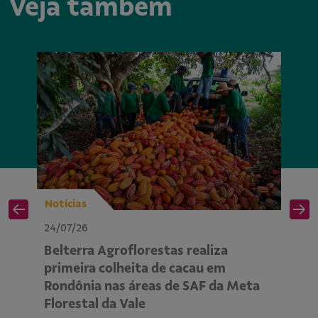
Veja também
Notícias
No
24/07/26
24
Belterra Agroflorestas realiza
P
primeira colheita de cacau em
ap
Rondônia nas áreas de SAF da Meta
m
Florestal da Vale
R