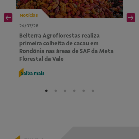
Notícias
No
24/07/26
24
Belterra Agroflorestas realiza
P
primeira colheita de cacau em
ap
Rondônia nas áreas de SAF da Meta
m
Florestal da Vale
R
Saiba mais
S