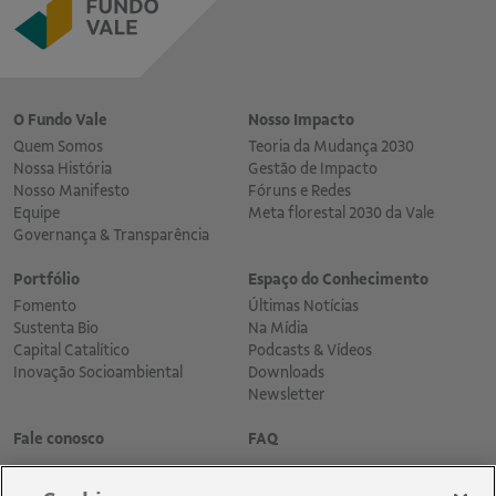
O Fundo Vale
Nosso Impacto
Quem Somos
Teoria da Mudança 2030
Nossa História
Gestão de Impacto
Nosso Manifesto
Fóruns e Redes
Equipe
Meta florestal 2030 da Vale
Governança & Transparência
Portfólio
Espaço do Conhecimento
Fomento
Últimas Notícias
Sustenta Bio
Na Mídia
Capital Catalítico
Podcasts & Vídeos
Inovação Socioambiental
Downloads
Newsletter
Fale conosco
FAQ