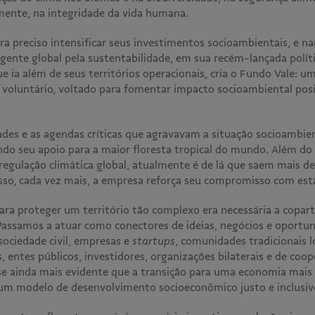
lmente, na integridade da vida humana.
era preciso intensificar seus investimentos socioambientais, e 
ente global pela sustentabilidade, em sua recém-lançada políti
ue ia além de seus territórios operacionais, cria o Fundo Vale: u
 voluntário, voltado para fomentar impacto socioambiental pos
dades e as agendas críticas que agravavam a situação socioambie
ando seu apoio para a maior floresta tropical do mundo. Além d
regulação climática global, atualmente é de lá que saem mais 
 isso, cada vez mais, a empresa reforça seu compromisso com es
 proteger um território tão complexo era necessária a coparti
Passamos a atuar como conectores de ideias, negócios e oport
sociedade civil, empresas e
startups
, comunidades tradicionais lo
s, entes públicos, investidores, organizações bilaterais e de coop
e ainda mais evidente que a transição para uma economia mais r
 um modelo de desenvolvimento socioeconômico justo e inclusi