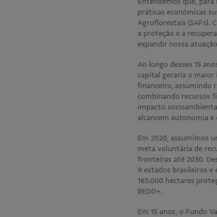
Entendemos que, para m
práticas econômicas su
Agroflorestais (SAFs).
a proteção e a recuper
expandir nossa atuação
Ao longo desses 15 ano
capital geraria o maior
financeiro, assumindo 
combinando recursos fi
impacto socioambiental
alcancem autonomia e es
Em 2020, assumimos um
meta voluntária de rec
fronteiras até 2030. D
9 estados brasileiros 
165.000 hectares prote
REDD+.
Em 15 anos, o Fundo Val