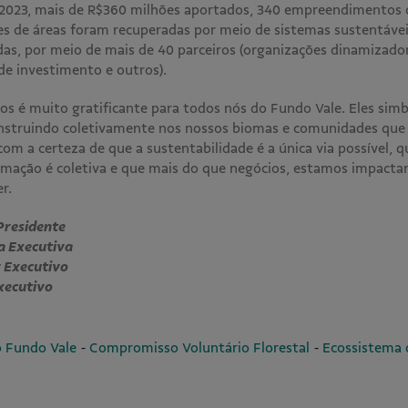
 2023, mais de R$360 milhões aportados, 340 empreendimentos
es de áreas foram recuperadas por meio de sistemas sustentáveis
adas, por meio de mais de 40 parceiros (organizações dinamizado
 de investimento e outros).
os é muito gratificante para todos nós do Fundo Vale. Eles si
nstruindo coletivamente nos nossos biomas e comunidades que 
m a certeza de que a sustentabilidade é a única via possível, qu
rmação é coletiva e que mais do que negócios, estamos impactan
er.
 Presidente
ra Executiva
r Executivo
xecutivo
-
-
o Fundo Vale
Compromisso Voluntário Florestal
Ecossistema 