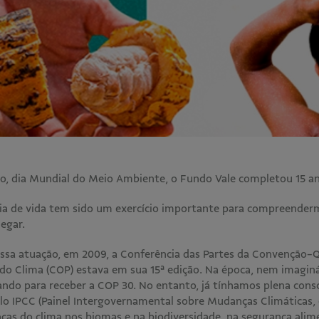
ho, dia Mundial do Meio Ambiente, o Fundo Vale completou 15 an
ria de vida tem sido um exercício importante para compreende
hegar.
a atuação, em 2009, a Conferência das Partes da Convenção-
o Clima (COP) estava em sua 15ª edição. Na época, nem imagin
rando para receber a COP 30. No entanto, já tínhamos plena cons
elo IPCC (Painel Intergovernamental sobre Mudanças Climáticas,
as do clima nos biomas e na biodiversidade, na segurança alime