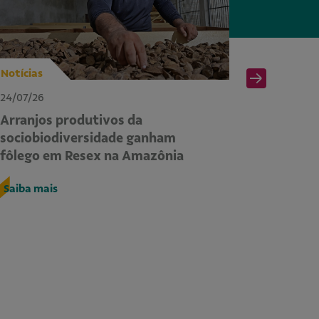
Notícias
Notícias
24/07/26
24/07/26
Arranjos produtivos da
II Sema
sociobiodiversidade ganham
dos com
fôlego em Resex na Amazônia
COP30 à
territó
Saiba mais
Saiba ma