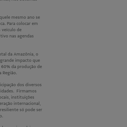
naquele mesmo ano se
ca. Para colocar em
m veículo de
itivo nas agendas
ntal da Amazônia, o
o grande impacto que
de 60% da produção de
ta Região.
cipação dos diversos
unidades. Firmamos
cais, instituições
eração internacional,
esiliente só pode ser
vo.