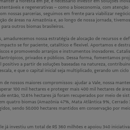
anter a floresta em pé, é necessário investir em soluções inov
stentáveis e regenerativas – como a bioeconomia, com atenção 
 Com nossas parcerias, seguimos em frente para viabilizar negó
ação de áreas na Amazônia e, ao longo de nossa jornada, tivemo
 para outros biomas brasileiros.
s, amadurecemos nossa estratégia de alocação de recursos e de
 impacto se for paciente, catalítico e flexível. Aportamos e dest
riscos e promovendo arranjos e instrumentos inovadores. Catali
lantrópicos, privados e públicos. Dessa forma, fomentamos proj
 positivo a partir de soluções baseadas na natureza, contribuin
cala, e que o capital inicial seja multiplicado, gerando um ciclo
 de nossos maiores compromissos: ajudar a Vale, nossa manten
uperar 100 mil hectares e proteger mais 400 mil hectares de áre
esde então, 12.614 hectares já foram recuperados por meio de si
e em quatro biomas (Amazônia 47%, Mata Atlântica 9%, Cerrado
gidos, sendo 50.000 hectares mantidos em conservação por meio
e já investiu um total de R$ 360 milhões e apoiou 340 iniciativ