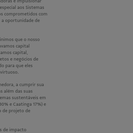
adoras e impulsionar
especial aos Sistemas
cios comprometidos com
s a oportunidade de
finimos que o nosso
ravamos capital
samos capital,
etos e negócios de
do para que eles
 virtuoso.
edora, a cumprir sua
as além das suas
stemas sustentáveis em
 30% e Caatinga 17%) e
 de projeto de
as de impacto