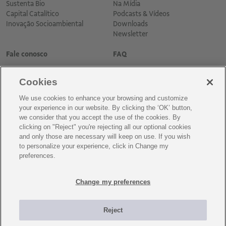
Sustenta Bio
Na Mídia
Capital Catalítico
Podcasts & Vídeos
Inovação Socioambiental
Downloads
Newsletter
Fale conosco
FAQ
Cookies
We use cookies to enhance your browsing and customize
your experience in our website. By clicking the ‘OK’ button,
we consider that you accept the use of the cookies. By
clicking on "Reject" you're rejecting all our optional cookies
and only those are necessary will keep on use. If you wish
Cadastre-se para receber as novidades
to personalize your experience, click in Change my
preferences.
Change my preferences
A Vale é uma mineradora global que transforma recursos naturais em
prosperidade. Com sede no Brasil e atuação em cerca de 30 países, a
Reject
empresa emprega aproximadamente cerca de 110 mil empregados, entre
próprios e terceiros permanentes.