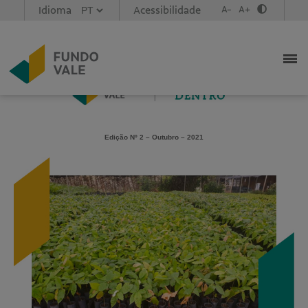
Idioma
Acessibilidade
A-
A+
Caso não esteja visualizando corretamente esta mensagem,
acesse este link
Newsletter in English,
click here
.
Edição Nº 2 – Outubro – 2021