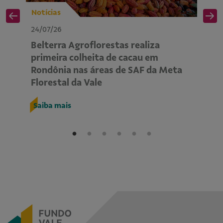
Notícias
No
24/07/26
24
Belterra Agroflorestas realiza
P
primeira colheita de cacau em
ap
Rondônia nas áreas de SAF da Meta
m
Florestal da Vale
R
Saiba mais
S