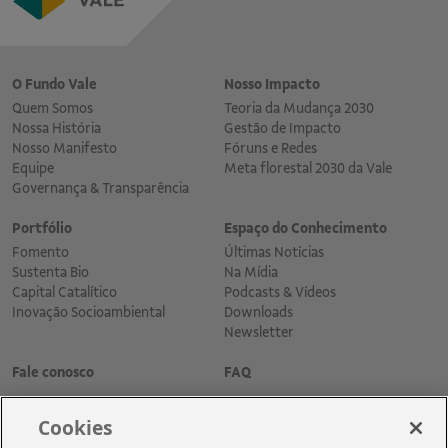
O Fundo Vale
Nosso Impacto
Quem Somos
Teoria da Mudança 2030
Nossa História
Gestão de Impacto
Nosso Manifesto
Fóruns e Redes
Equipe
Meta florestal 2030 da Vale
Governança & Transparência
Portfólio
Espaço do Conhecimento
Fomento
Últimas Notícias
Sustenta Bio
Na Mídia
Capital Catalítico
Podcasts & Vídeos
Inovação Socioambiental
Downloads
Newsletter
Fale conosco
FAQ
Cookies